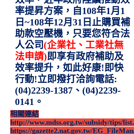
率提昇方案，自
108
年
1
月
1
日
~108
年
12
月
31
日止購買補
助款空壓機，只要您符合法
人公司
(
企業社、工業社無
法申請
)
即享有政府補助及
效率提升，如此好康
!
即快
行動
!
立即撥打洽詢電話
:
(04)2239-1387
、
(04)2239-
0141
。
相關連結
http://www.mdss.org.tw/subsidy/tips/list
https://gazette2.nat.gov.tw/EG_FileM