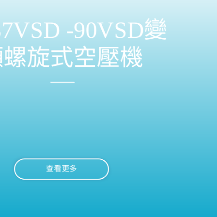
7VSD -90VSD變
頻螺旋式空壓機
查看更多