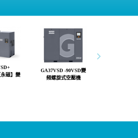
VSD+
GA37VSD -90VSD變
+【永磁】變
頻螺旋式空壓機
空壓機