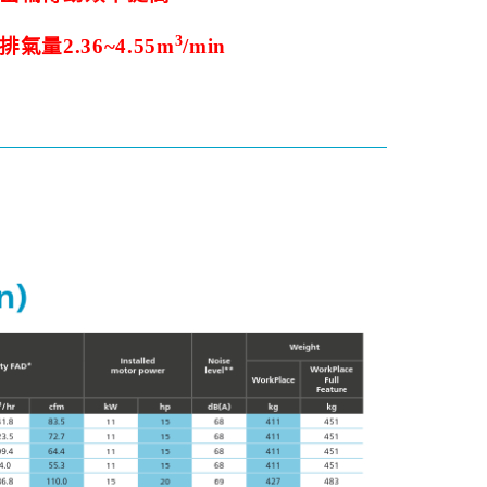
3
排氣量
2.36~4.55m
/min