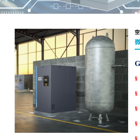
空
微
G
§
§
§
§
§